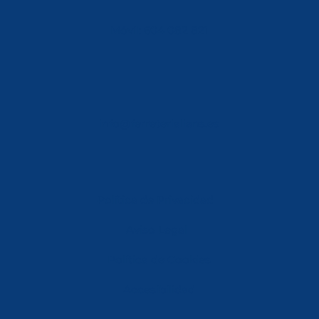
Móvil: 604 082 821
info@ferreterialians.es
Política de Privacidad
Aviso Legal
Política de Cookies
Accesibilidad