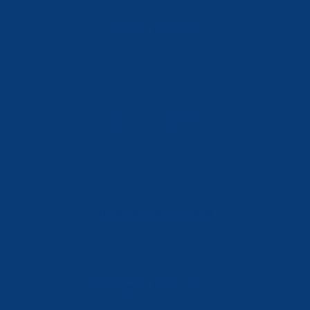
Tlf: 981 648 560
Móvil: 604 082 821
info@ferreterialians.es
Política de Privacidad