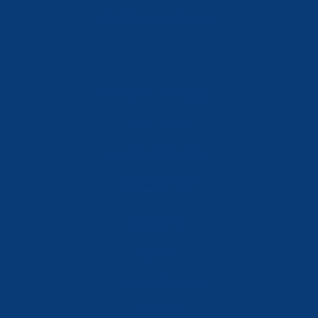
info@ferreterialians.es
Política de Privacidad
Aviso Legal
Política de Cookies
Accesibilidad
Mi Cuenta
Carrito
Finalizar Compra
Contacta