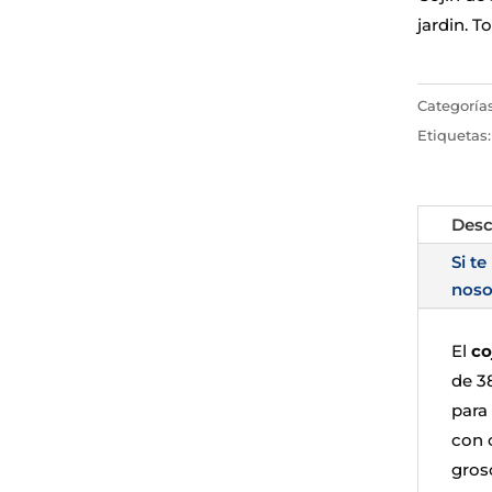
jardin. T
Categoría
Etiquetas
Desc
Si te
noso
El
co
de 3
para
con c
gros