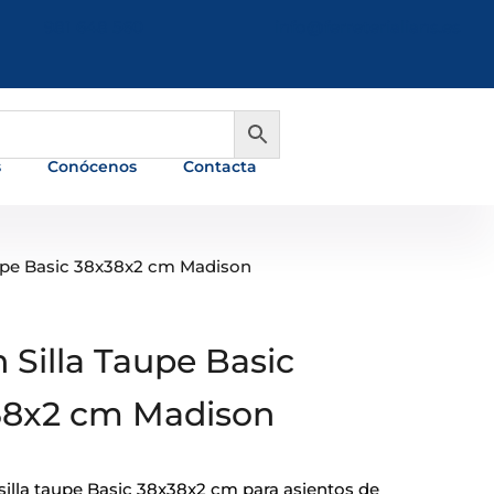
981 648 560
info@ferreterialians.es
s
Conócenos
Contacta
aupe Basic 38x38x2 cm Madison
n Silla Taupe Basic
38x2 cm Madison
 silla taupe Basic 38x38x2 cm para asientos de