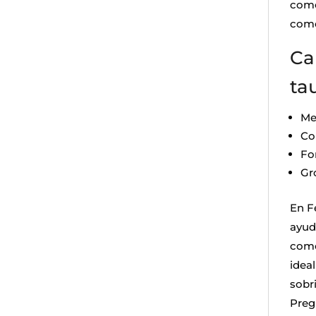
comod
come
Car
ta
Me
Co
Fo
Gr
En Fe
ayud
como
idea
sobr
Preg