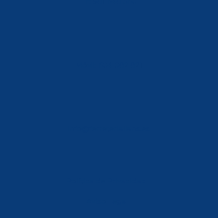
Tlf: 981 648 560
Móvil: 604 082 821
info@ferreterialians.es
Política de Privacidad
Aviso Legal