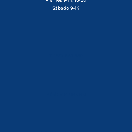
Viernes 9-14, 16-20
Sábado 9-14
Tlf: 981 648 560
Móvil: 604 082 821