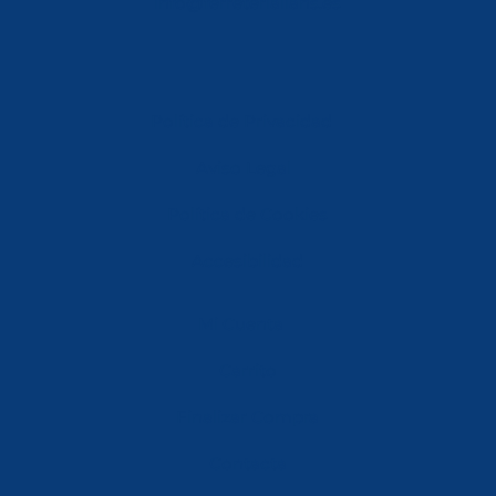
info@ferreterialians.es
Política de Privacidad
Aviso Legal
Política de Cookies
Accesibilidad
Mi Cuenta
Carrito
Finalizar Compra
Contacta