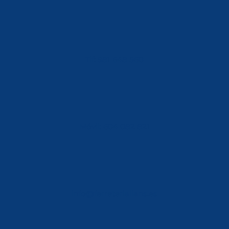
Tlf: 981 648 560
Móvil: 604 082 821
info@ferreterialians.es