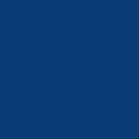
Móvil: 604 082 821
info@ferreterialians.es
Política de Privacidad
Aviso Legal
Política de Cookies
Accesibilidad