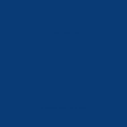
Tlf: 981 648 560
Móvil: 604 082 821
info@ferreterialians.es