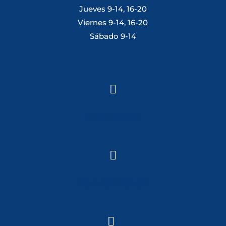
Jueves 9-14, 16-20
Viernes 9-14, 16-20
Sábado 9-14

Tlf: 981 648 560

Móvil: 604 082 821
