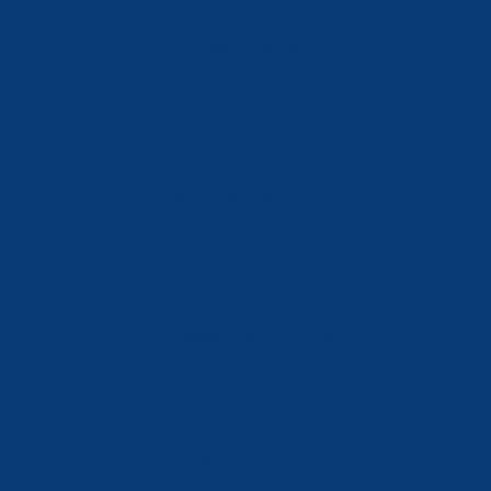
Tlf: 981 648 560
Móvil: 604 082 821
info@ferreterialians.es
Política de Privacidad