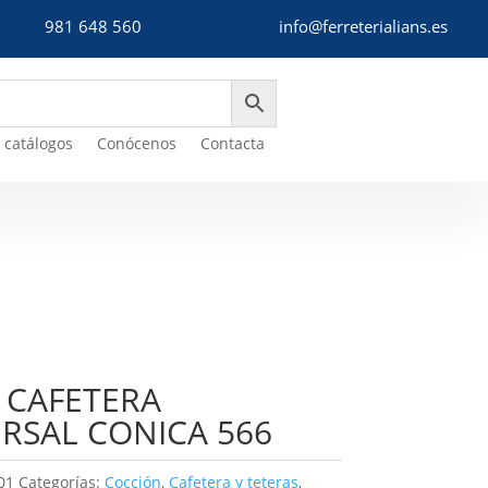
981 648 560
info@ferreterialians.es
 catálogos
Conócenos
Contacta
 CAFETERA
RSAL CONICA 566
01
Categorías:
Cocción
,
Cafetera y teteras
,