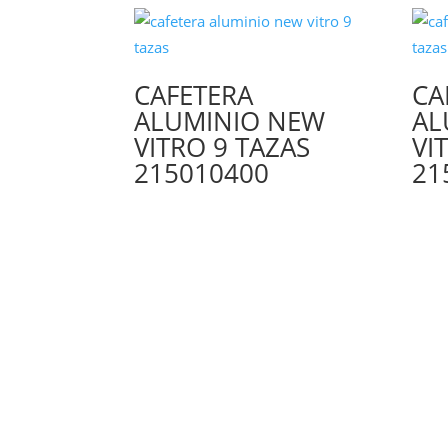
CAFETERA
CA
ALUMINIO NEW
AL
VITRO 9 TAZAS
VI
215010400
21