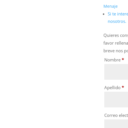
Menaje
Si te inte
nosotros.
Quieres cons
favor rellen
breve nos p
Nombre
*
Apellido
*
Correo elec