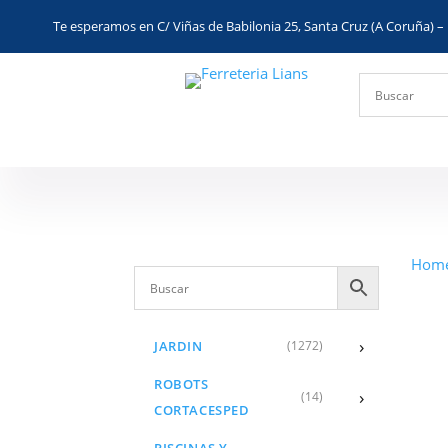
Te esperamos en C/ Viñas de Babilonia 25, Santa Cruz (A Coruña) – 
Hom
›
JARDIN
(1272)
ROBOTS
›
(14)
CORTACESPED
PISCINAS Y