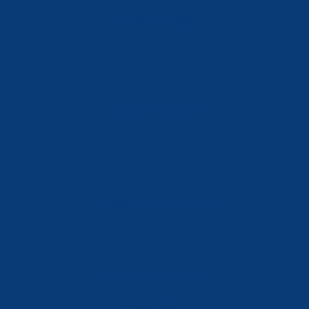
Tlf: 981 648 560
Móvil: 604 082 821
info@ferreterialians.es
Política de Privacidad
Aviso Legal