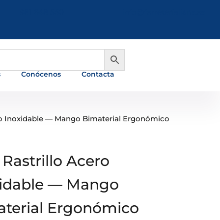
981 648 560
info@ferreterialians.es
s
Conócenos
Contacta
ero Inoxidable — Mango Bimaterial Ergonómico
 Rastrillo Acero
xidable — Mango
terial Ergonómico