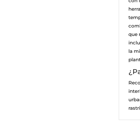
con l
herr
temp
comb
que 
incl
la m
plant
¿Pa
Reco
inte
urba
rastr