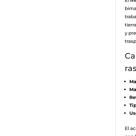
El
mi
bima
traba
tierr
y pr
trasp
Ca
ra
Ma
Ma
Re
Ti
Us
El a