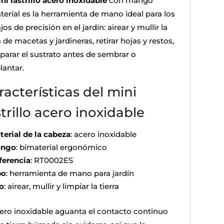
ni rastrillo acero inoxidable
con mango
terial es la herramienta de mano ideal para los
jos de precisión en el jardín: airear y mullir la
a de macetas y jardineras, retirar hojas y restos,
eparar el sustrato antes de sembrar o
lantar.
racterísticas del mini
strillo acero inoxidable
terial de la cabeza
: acero inoxidable
ngo
: bimaterial ergonómico
ferencia
: RT0002ES
po
: herramienta de mano para jardín
o
: airear, mullir y limpiar la tierra
cero inoxidable aguanta el contacto continuo