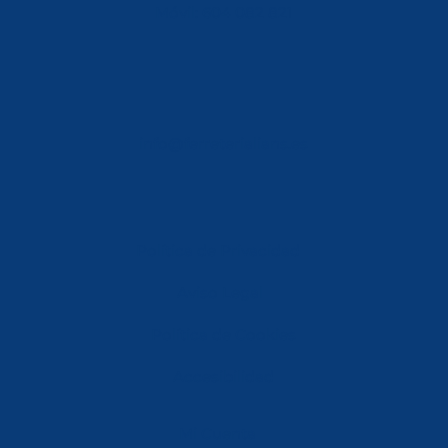
Móvil: 604 082 821
info@ferreterialians.es
Política de Privacidad
Aviso Legal
Política de Cookies
Accesibilidad
Mi Cuenta