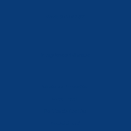
Móvil: 604 082 821
info@ferreterialians.es
Política de Privacidad
Aviso Legal
Política de Cookies
Accesibilidad