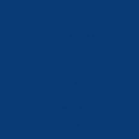
info@ferreterialians.es
Política de Privacidad
Aviso Legal
Política de Cookies
Accesibilidad
Mi Cuenta
Carrito