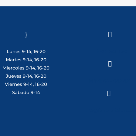
}

Lunes 9-14, 16-20
Tlf: 981 648 560
Martes 9-14, 16-20

Miercoles 9-14, 16-20
Jueves 9-14, 16-20
Móvil: 604 082 821
Viernes 9-14, 16-20
Sábado 9-14

info@ferreterialians.es