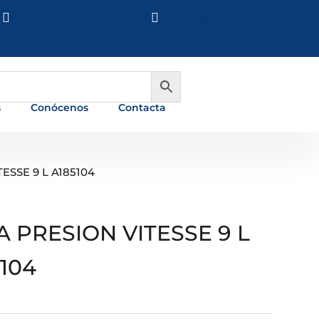

981 648 560

info@ferreterialians.es
s
Conócenos
Contacta
ESSE 9 L A185104
A PRESION VITESSE 9 L
104