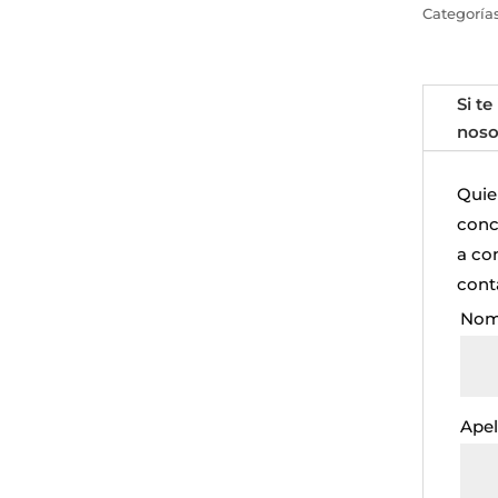
Categoría
Si te
noso
Quie
concr
a co
cont
Nom
Apel