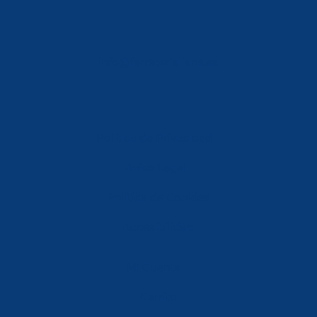
info@ferreterialians.es
Política de Privacidad
Aviso Legal
Política de Cookies
Accesibilidad
Mi Cuenta
Carrito