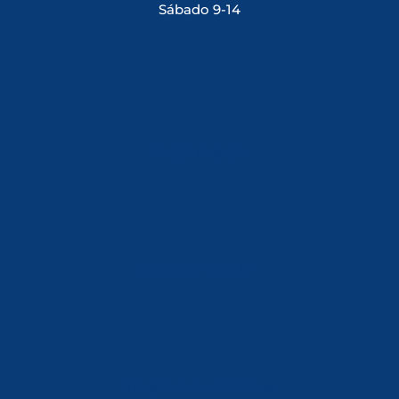
Sábado 9-14
Tlf: 981 648 560
Móvil: 604 082 821
info@ferreterialians.es