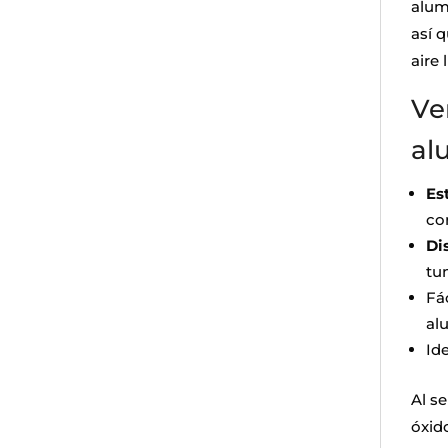
alumi
así 
aire 
Ve
al
Es
co
Di
tu
Fá
al
Ide
Al s
óxid