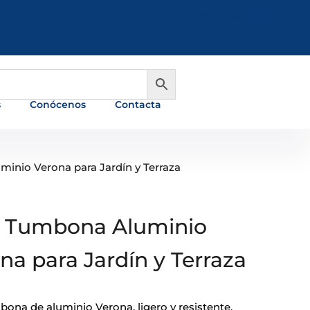
981 648 560
info@ferreterialians.es
s
Conócenos
Contacta
inio Verona para Jardín y Terraza
á Tumbona Aluminio
na para Jardín y Terraza
bona de aluminio Verona, ligero y resistente.