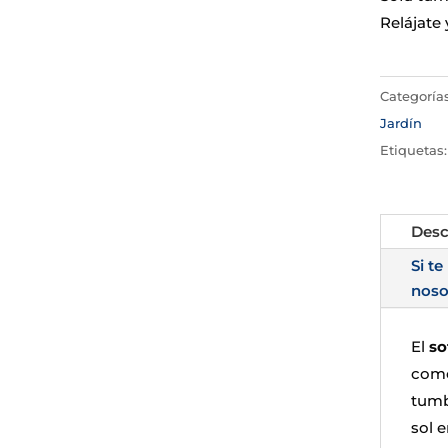
Relájate 
Categoría
Jardín
Etiquetas
Desc
Si te
noso
El
so
como
tumbo
sol e