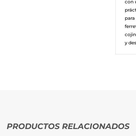
con 
prác
para 
ferre
coji
y de
PRODUCTOS RELACIONADOS