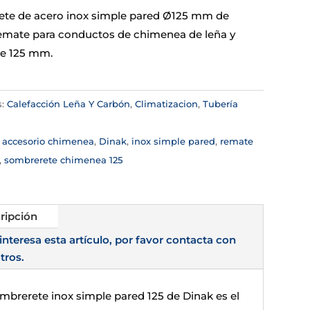
te de acero inox simple pared Ø125 mm de
emate para conductos de chimenea de leña y
e 125 mm.
s:
Calefacción Leña Y Carbón
,
Climatizacion
,
Tubería
a
:
accesorio chimenea
,
Dinak
,
inox simple pared
,
remate
,
sombrerete chimenea 125
ripción
 interesa esta artículo, por favor contacta con
tros.
ombrerete inox simple pared 125 de Dinak es el