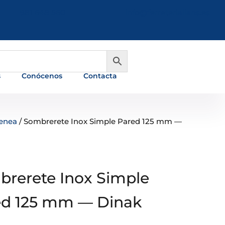
981 648 560
info@ferreterialians.es
s
Conócenos
Contacta
enea
/ Sombrerete Inox Simple Pared 125 mm —
rerete Inox Simple
ed 125 mm — Dinak