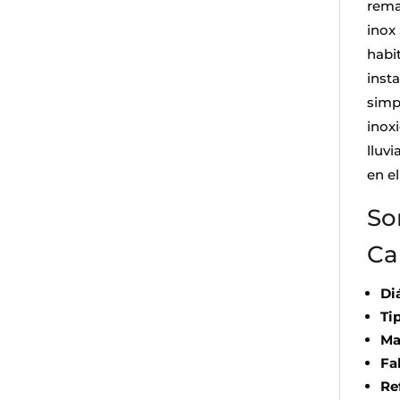
rema
inox
habi
inst
simp
inox
lluvi
en e
So
Ca
Di
Ti
Ma
Fa
Re