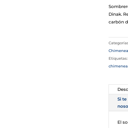
Sombrere
Dinak. R
carbón d
Categoría
Chimene
Etiquetas
chimenea
Desc
Si te
noso
El s