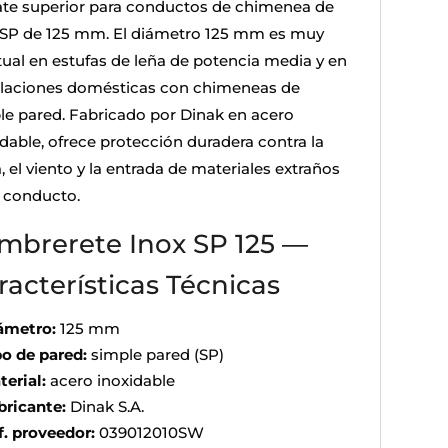
te superior para conductos de chimenea de
 SP de 125 mm. El diámetro 125 mm es muy
tual en estufas de leña de potencia media y en
alaciones domésticas con chimeneas de
le pared. Fabricado por Dinak en acero
idable, ofrece protección duradera contra la
a, el viento y la entrada de materiales extraños
l conducto.
mbrerete Inox SP 125 —
racterísticas Técnicas
ámetro:
125 mm
po de pared:
simple pared (SP)
terial:
acero inoxidable
bricante:
Dinak S.A.
f. proveedor:
039012010SW