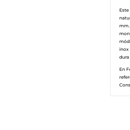
Este
natu
mm. 
mont
módu
inox 
dura 
En F
refe
Cons