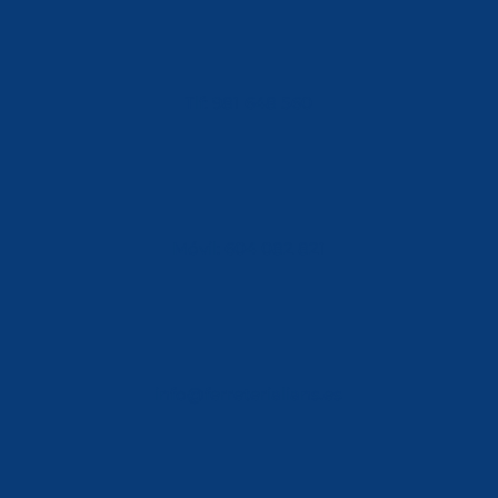
Tlf: 981 648 560
Móvil: 604 082 821
info@ferreterialians.es