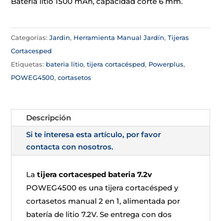
Batería litio 1500 mAh, capacidad corte 6 mm.
Categorías:
Jardin
,
Herramienta Manual Jardín
,
Tijeras
Cortacesped
Etiquetas:
bateria litio
,
tijera cortacésped
,
Powerplus
,
POWEG4500
,
cortasetos
Descripción
Si te interesa esta artículo, por favor
contacta con nosotros.
La
tijera cortacesped bateria 7.2v
POWEG4500 es una tijera cortacésped y
cortasetos manual 2 en 1, alimentada por
batería de litio 7.2V. Se entrega con dos