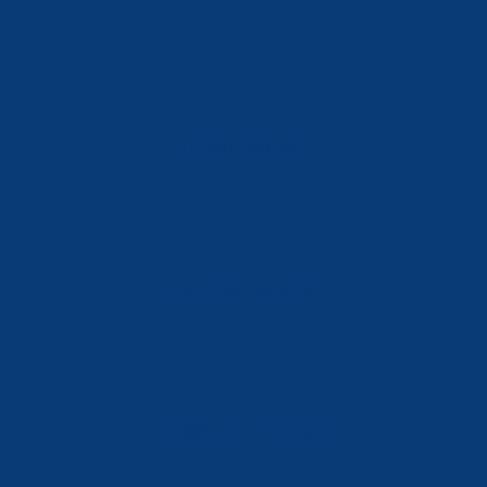
Tlf: 981 648 560
Móvil: 604 082 821
info@ferreterialians.es