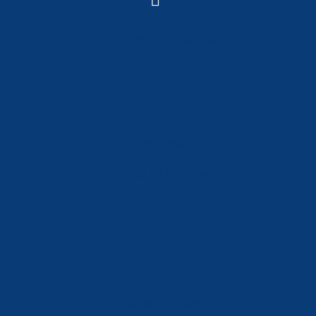

info@ferreterialians.es
Política de Privacidad
Aviso Legal
Política de Cookies
Accesibilidad
Mi Cuenta
Carrito
Finalizar Compra