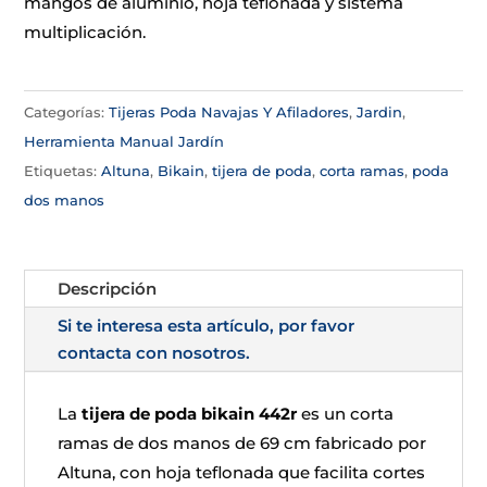
mangos de aluminio, hoja teflonada y sistema
multiplicación.
Categorías:
Tijeras Poda Navajas Y Afiladores
,
Jardin
,
Herramienta Manual Jardín
Etiquetas:
Altuna
,
Bikain
,
tijera de poda
,
corta ramas
,
poda
dos manos
Descripción
Si te interesa esta artículo, por favor
contacta con nosotros.
La
tijera de poda bikain 442r
es un corta
ramas de dos manos de 69 cm fabricado por
Altuna, con hoja teflonada que facilita cortes