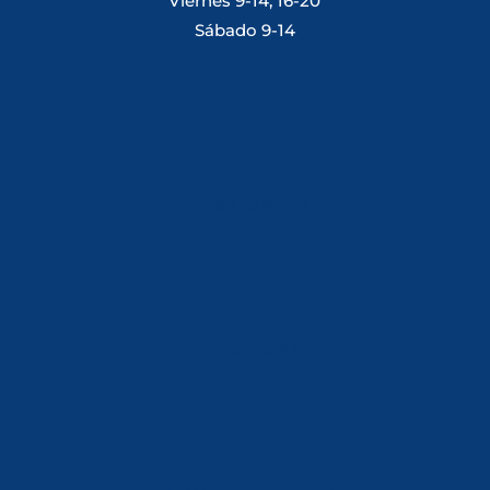
Viernes 9-14, 16-20
Sábado 9-14
Tlf: 981 648 560
Móvil: 604 082 821