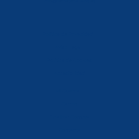
info@ferreterialians.es
Política de Privacidad
Aviso Legal
Política de Cookies
Accesibilidad
Mi Cuenta
Carrito
Finalizar Compra
Contacta