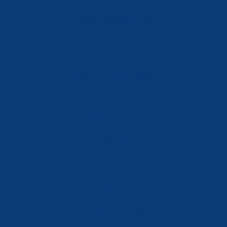
info@ferreterialians.es
Política de Privacidad
Aviso Legal
Política de Cookies
Accesibilidad
Mi Cuenta
Carrito
Finalizar Compra