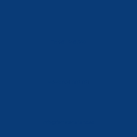
Tlf: 981 648 560
Móvil: 604 082 821
info@ferreterialians.es