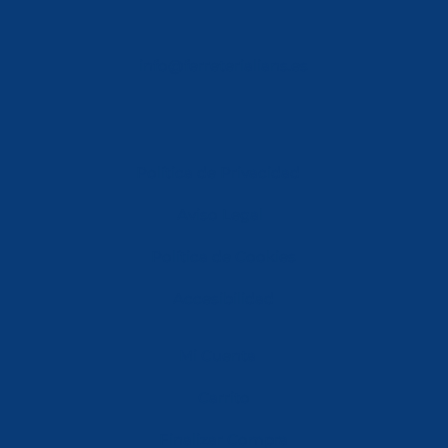
info@ferreterialians.es
Política de Privacidad
Aviso Legal
Política de Cookies
Accesibilidad
Mi Cuenta
Carrito
Finalizar Compra