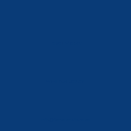
Tlf: 981 648 560
Móvil: 604 082 821
info@ferreterialians.es