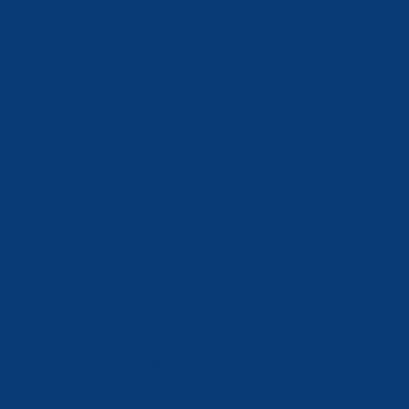
Tlf: 981 648 560
Móvil: 604 082 821
info@ferreterialians.es