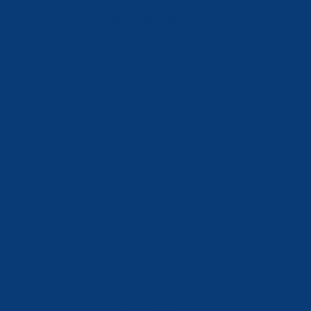
Móvil: 604 082 821
info@ferreterialians.es
Política de Privacidad
Aviso Legal
Política de Cookies
Accesibilidad