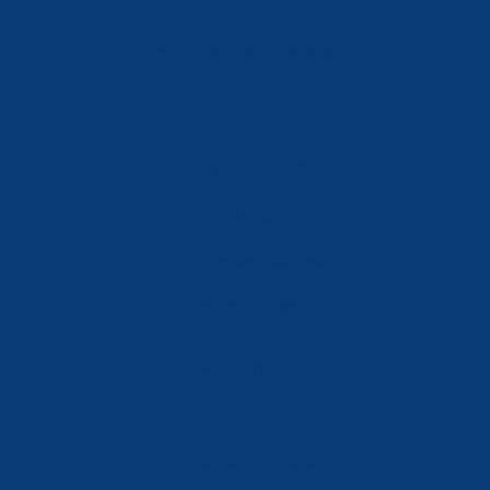
info@ferreterialians.es
Política de Privacidad
Aviso Legal
Política de Cookies
Accesibilidad
Mi Cuenta
Carrito
Finalizar Compra