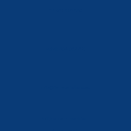
Tlf: 981 648 560
Móvil: 604 082 821
info@ferreterialians.es
Política de Privacidad
Aviso Legal