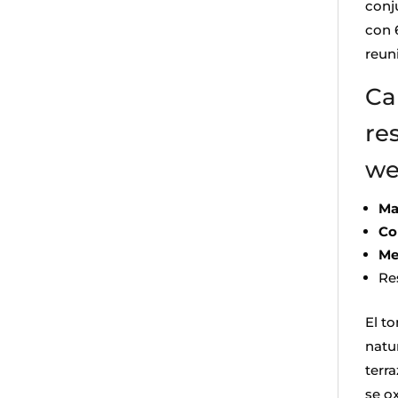
conj
con 6
reuni
Ca
re
we
Ma
Co
Me
Res
El t
natu
terra
se o