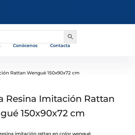
981 648 560
info@ferreterialians.es
s
Conócenos
Contacta
ación Rattan Wengué 150x90x72 cm
 Resina Imitación Rattan
gué 150x90x72 cm
resina imitación rattan en color wengué