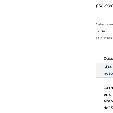
(150x90x7
Categoría
Jardín
Etiquetas
Desc
Si te
noso
La
m
es u
acab
de 15