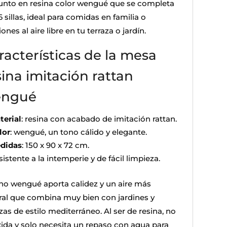
unto en resina color wengué que se completa
 sillas, ideal para comidas en familia o
ones al aire libre en tu terraza o jardín.
racterísticas de la mesa
sina imitación rattan
ngué
terial
: resina con acabado de imitación rattan.
lor
: wengué, un tono cálido y elegante.
didas
: 150 x 90 x 72 cm.
istente a la intemperie y de fácil limpieza.
ono wengué aporta calidez y un aire más
ral que combina muy bien con jardines y
zas de estilo mediterráneo. Al ser de resina, no
xida y solo necesita un repaso con agua para