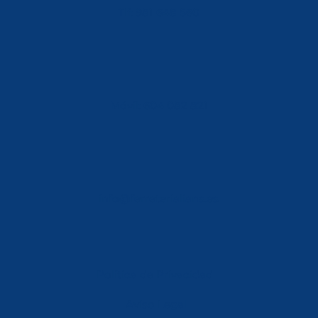
Tlf: 981 648 560
Móvil: 604 082 821
info@ferreterialians.es
Política de Privacidad
Aviso Legal