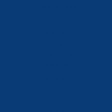
info@ferreterialians.es
Política de Privacidad
Aviso Legal
Política de Cookies
Accesibilidad
Mi Cuenta
Carrito
Finalizar Compra
Contacta