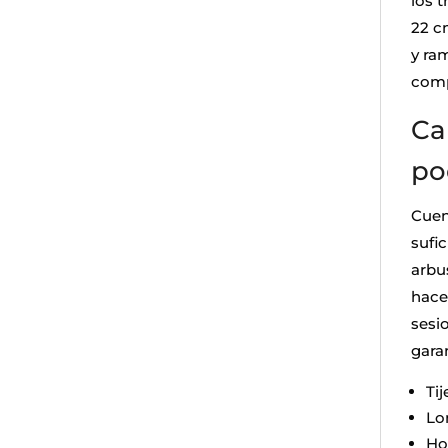
los t
22 cm
y ra
comp
Car
po
Cuen
sufi
arbu
hace
sesio
garan
Ti
Lo
Ho