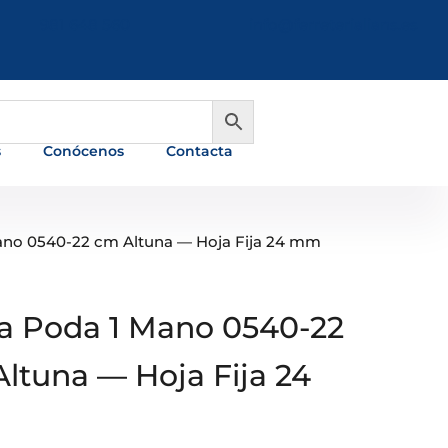
981 648 560
info@ferreterialians.es
s
Conócenos
Contacta
Mano 0540-22 cm Altuna — Hoja Fija 24 mm
ra Poda 1 Mano 0540-22
ltuna — Hoja Fija 24