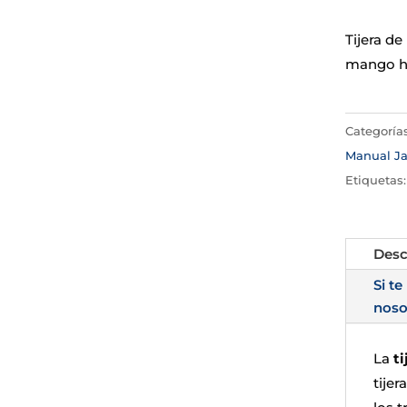
Tijera d
mango hu
Categoría
Manual Ja
Etiquetas
Desc
Si te
noso
La
t
tije