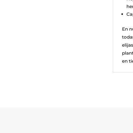
he
Ca
En n
toda
elij
plant
en ti