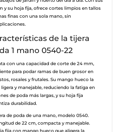
rabajos de jardín y huerto del día a día. Con sus
 y su hoja fija, ofrece cortes limpios en tallos
mas finas con una sola mano, sin
licaciones.
acterísticas de la tijera
da 1 mano 0540-22
ta con una capacidad de corte de 24 mm,
ciente para podar ramas de buen grosor en
stos, rosales y frutales. Su mango hueco la
 ligera y manejable, reduciendo la fatiga en
nes de poda más largas, y su hoja fija
tiza durabilidad.
jera de poda de una mano, modelo 0540.
ngitud de 22 cm, compacta y manejable.
ja fija con mango hueco que aligera la