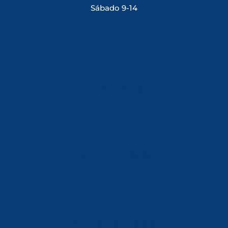
Sábado 9-14
Tlf: 981 648 560
Móvil: 604 082 821
info@ferreterialians.es