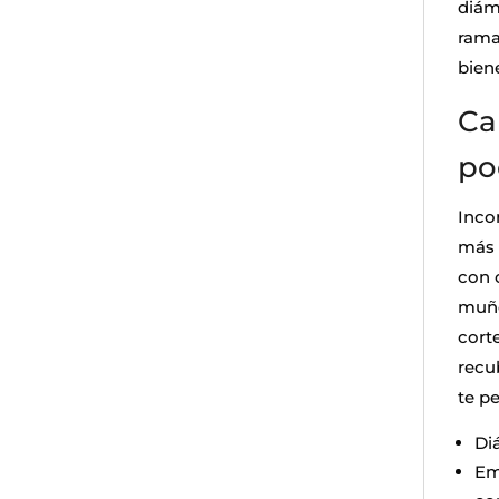
diám
rama
bien
Car
po
Inco
más d
con 
muñe
corte
recu
te pe
Di
Em