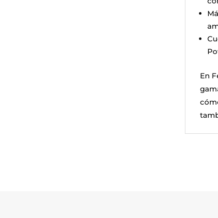
co
Má
am
Cu
Po
En F
gama
cómo
tambi