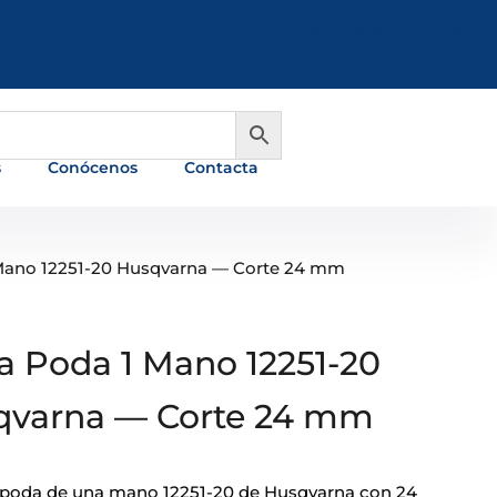
981 648 560
info@ferreterialians.es
s
Conócenos
Contacta
1 Mano 12251-20 Husqvarna — Corte 24 mm
ra Poda 1 Mano 12251-20
qvarna — Corte 24 mm
e poda de una mano 12251-20 de Husqvarna con 24