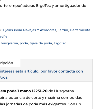
rte, empuñaduras ErgoTec y amortiguador de
s:
Tijeras Poda Navajas Y Afiladores
,
Jardin
,
Herramienta
rdín
:
husqvarna
,
poda
,
tijera de poda
,
ErgoTec
ripción
 interesa esta artículo, por favor contacta con
tros.
ijera poda 1 mano 12251-20
de Husqvarna
ina potencia de corte y máxima comodidad
 las jornadas de poda más exigentes. Con un