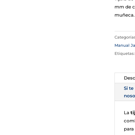
mm de co
muñeca.
Categoría
Manual Ja
Etiquetas
Desc
Si te
noso
La
t
comb
para