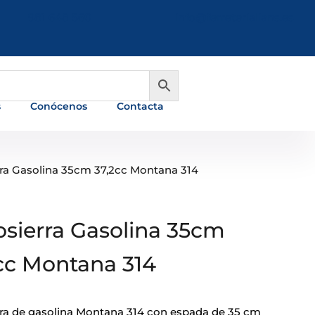
981 648 560
info@ferreterialians.es
s
Conócenos
Contacta
ra Gasolina 35cm 37,2cc Montana 314
sierra Gasolina 35cm
cc Montana 314
ra de gasolina Montana 314 con espada de 35 cm