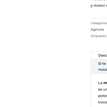
y motor d
Categoría
Agrícola
Etiquetas
Desc
Si te
noso
La
m
es u
poten
troc