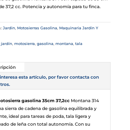
e 37,2 cc. Potencia y autonomía para tu finca.
s:
Jardin
,
Motosierras Gasolina
,
Maquinaria Jardín Y
:
jardín
,
motosierra
,
gasolina
,
montana
,
tala
ripción
 interesa esta artículo, por favor contacta con
tros.
otosierra gasolina 35cm 37,2cc
Montana 314
na sierra de cadena de gasolina equilibrada y
te, ideal para tareas de poda, tala ligera y
eado de leña con total autonomía. Con su