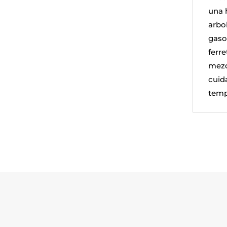
una 
arbol
gasol
ferr
mezc
cuid
temp