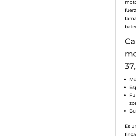
moto
fuer
tama
bater
Ca
mo
37
Mo
Es
Fu
zon
Bu
Es u
finc